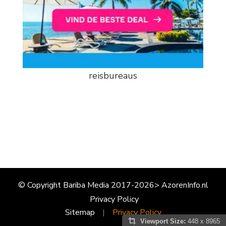
reisbureaus
© Copyright Bariba Media 2017-2026> AzorenInfo.nl
Privacy Policy
Sitemap
Privacy Policy
Viewport Size:
448 x 8965