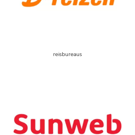
reisbureaus