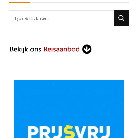
Looking
for
Something?