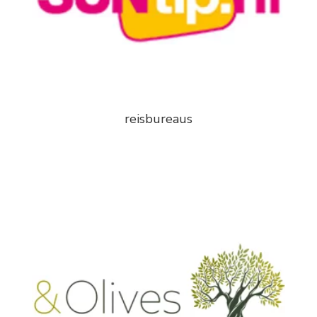
reisbureaus