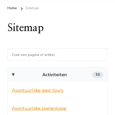
Home
Sitemap
Sitemap
Zoek
in
de
Activiteiten
50
sitemap
Avontuurlijke jeep tours
Avontuurlijke speleologie