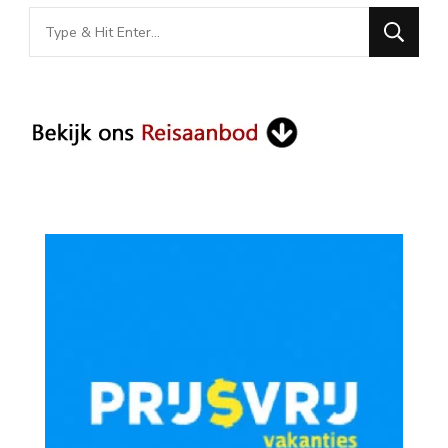
Looking
for
Something?