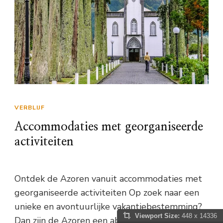
VERBLIJF
Accommodaties met georganiseerde
activiteiten
Ontdek de Azoren vanuit accommodaties met
georganiseerde activiteiten Op zoek naar een
unieke en avontuurlijke vakantiebestemming?
Viewport Size:
448 x 14336
Dan zijn de Azoren een absolute aanrader.