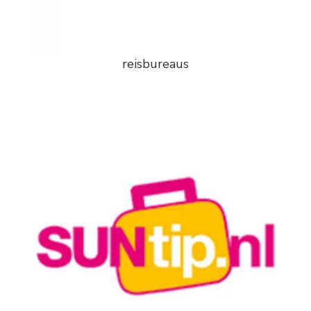
reisbureaus