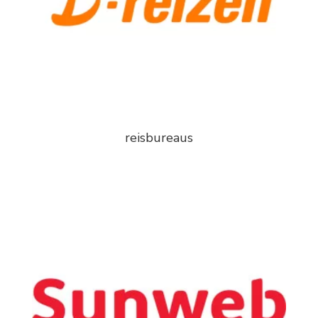
reisbureaus