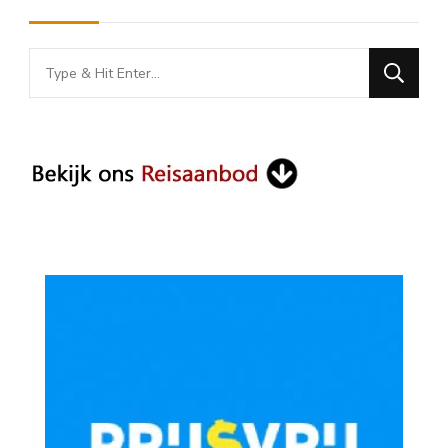
Looking
for
Something?