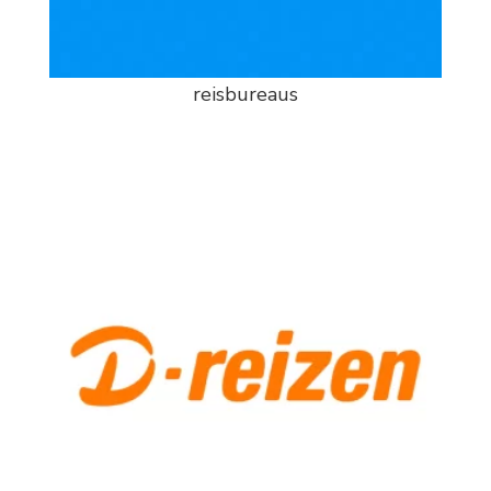
reisbureaus