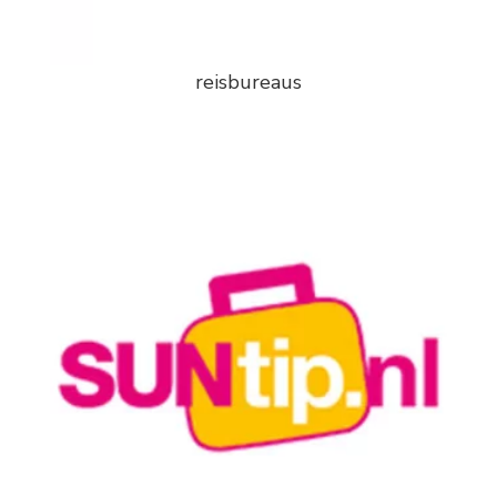
reisbureaus