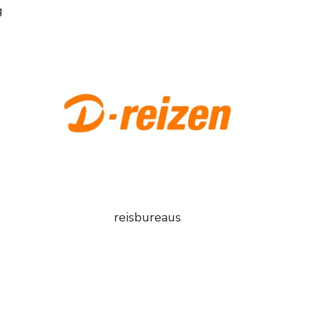
g
reisbureaus