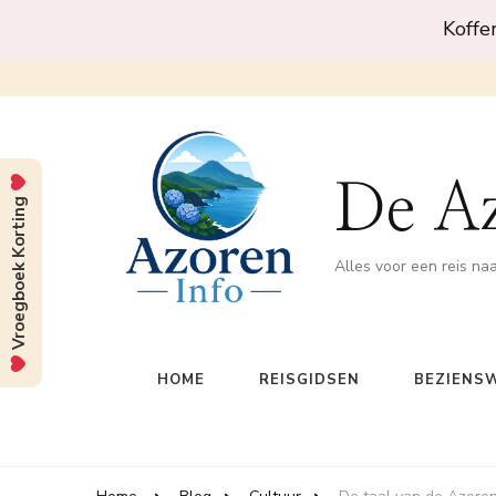
Koffe
De A
Vroegboek Korting
Alles voor een reis na
HOME
REISGIDSEN
BEZIENS