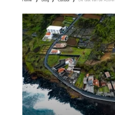
Home
Blog
Cultuur
De taal van de Azore