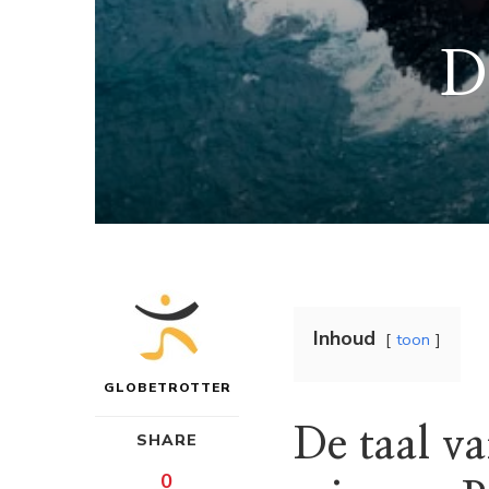
D
Inhoud
toon
GLOBETROTTER
De taal v
SHARE
0