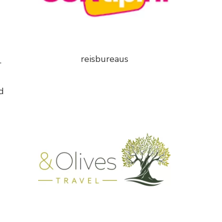
reisbureaus
.
d