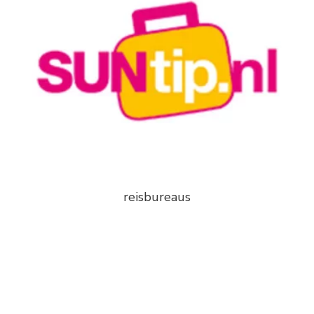
reisbureaus