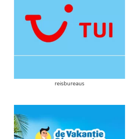
reisbureaus