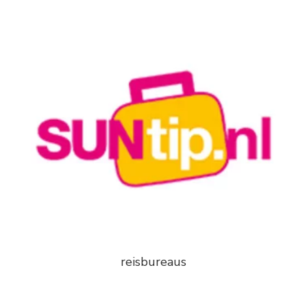
reisbureaus