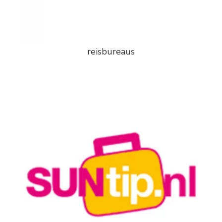
reisbureaus