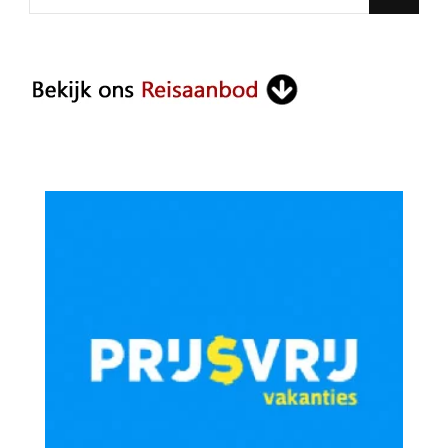
for
Something?