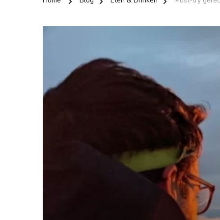
Home
Blog
Eten & Drinken
Must-try gerec