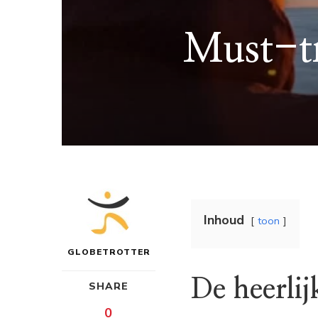
Must-tr
Inhoud
toon
GLOBETROTTER
De heerli
SHARE
0