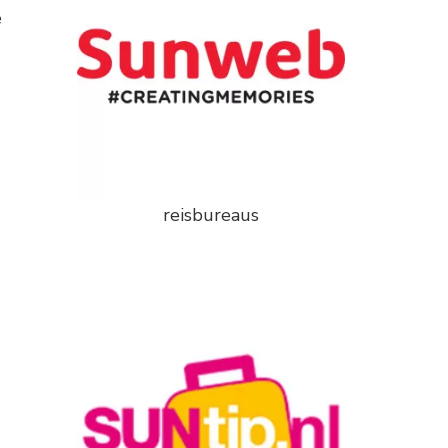
e
reisbureaus