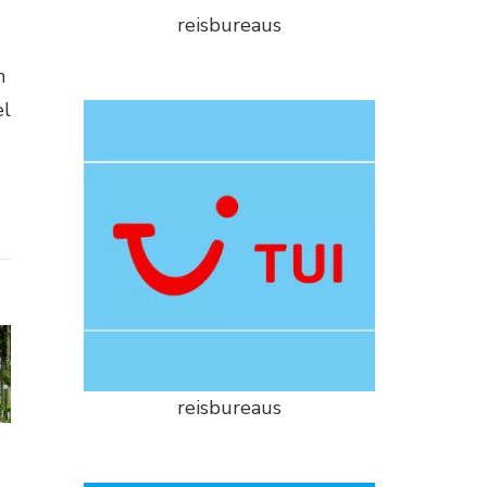
reisbureaus
n
el
reisbureaus