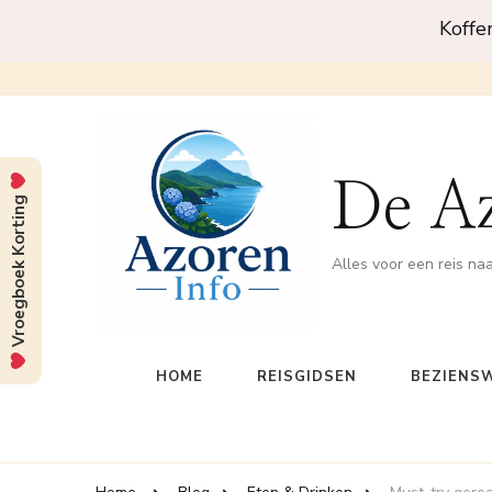
Koffe
De A
Vroegboek Korting
Alles voor een reis na
HOME
REISGIDSEN
BEZIENS