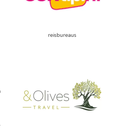
reisbureaus
n
n