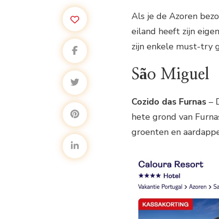
Als je de Azoren bezo
eiland heeft zijn eige
zijn enkele must-try 
São Miguel
Cozido das Furnas
– D
hete grond van Furnas
groenten en aardappe