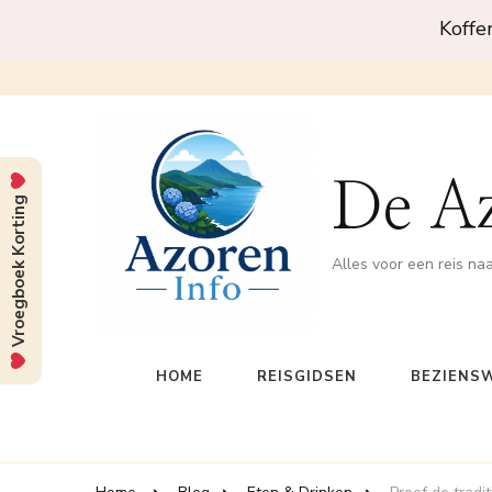
Koffe
De A
Vroegboek Korting
Alles voor een reis na
HOME
REISGIDSEN
BEZIENS