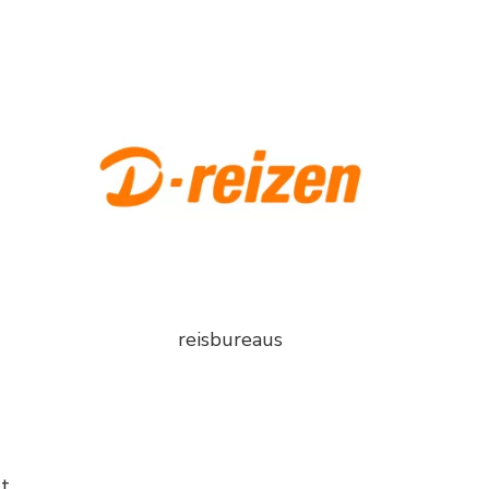
reisbureaus
ut