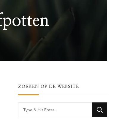
fpotten
ZOEKEN OP DE WEBSITE
Looking
for
Something?