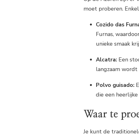
moet proberen. Enkele
Cozido das Furn
Furnas, waardoo
unieke smaak kri
Alcatra:
Een stoo
langzaam wordt g
Polvo guisado:
E
die een heerlijk
Waar te pro
Je kunt de traditione