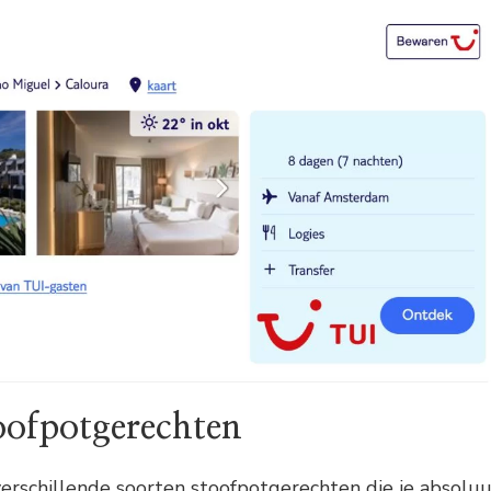
oofpotgerechten
verschillende soorten stoofpotgerechten die je absolu