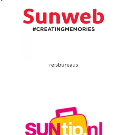
n
reisbureaus