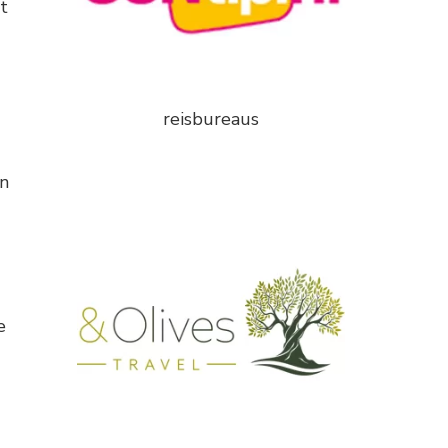
t
reisbureaus
en
e