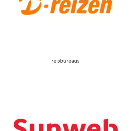
reisbureaus