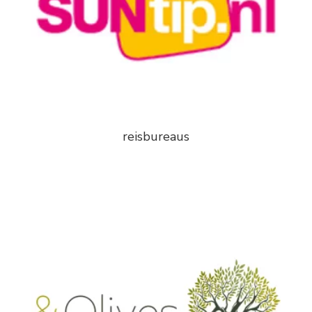
reisbureaus