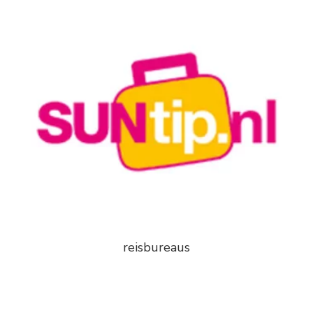
reisbureaus