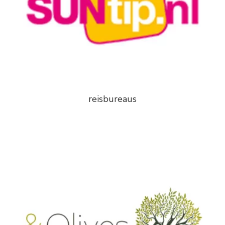
reisbureaus