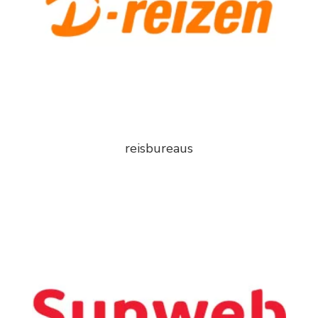
reisbureaus