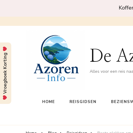
Koffe
De A
Vroegboek Korting
Alles voor een reis na
HOME
REISGIDSEN
BEZIENS