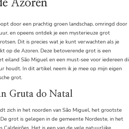
de Azoren
 loopt door een prachtig groen landschap, omringd door
r, en opeens ontdek je een mysterieuze grot
otsen. Dit is precies wat je kunt verwachten als je
kt op de Azoren. Deze betoverende grot is een
et eiland São Miguel en een must-see voor iedereen d
r houdt. In dit artikel neem ik je mee op mijn eigen
sche grot.
an Gruta do Natal
dt zich in het noorden van São Miguel, het grootste
 De grot is gelegen in de gemeente Nordeste, in het
s Caldeirões. Het is een van de vele natuurlijke