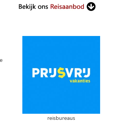
ie
reisbureaus