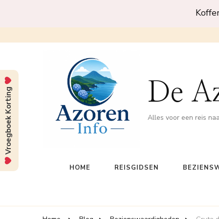
Koffe
De A
Vroegboek Korting
Alles voor een reis na
HOME
REISGIDSEN
BEZIENS