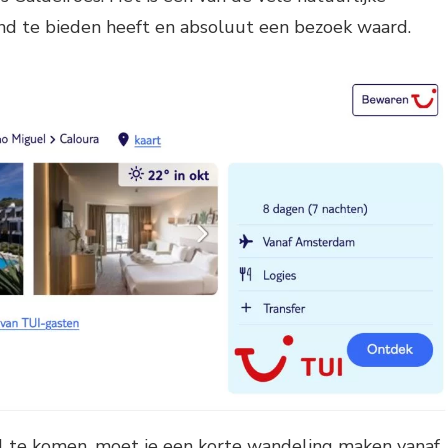
and te bieden heeft en absoluut een bezoek waard.
l te komen, moet je een korte wandeling maken vanaf