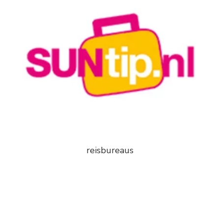
reisbureaus