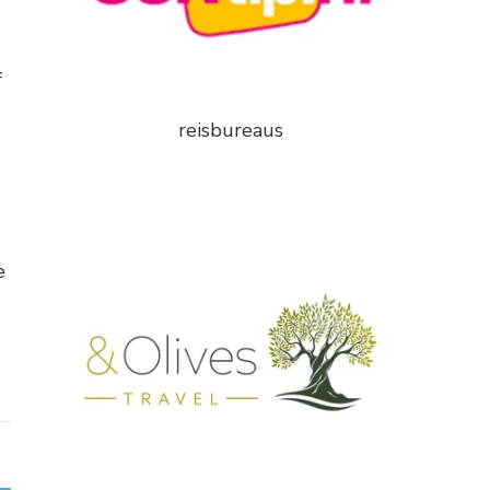
f
reisbureaus
e