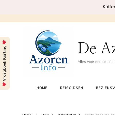
Koffe
De A
Vroegboek Korting
Alles voor een reis na
HOME
REISGIDSEN
BEZIENS