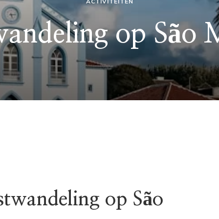
ACTIVITEITEN
andeling op São 
twandeling op São