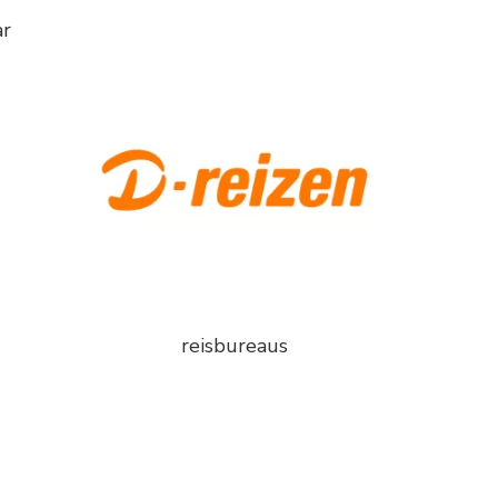
ar
reisbureaus