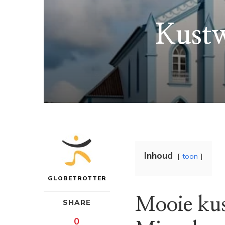
Kustw
Inhoud
toon
GLOBETROTTER
Mooie kus
SHARE
0