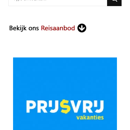
for
Something?