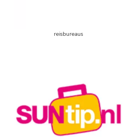
reisbureaus