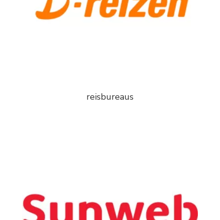
reisbureaus