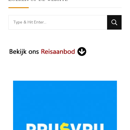
Looking
for
Something?