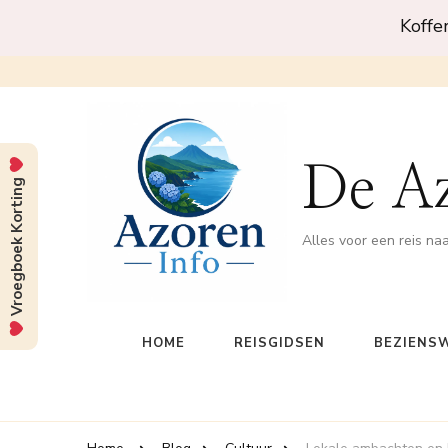
Koffe
De A
Vroegboek Korting
Alles voor een reis na
HOME
REISGIDSEN
BEZIENS