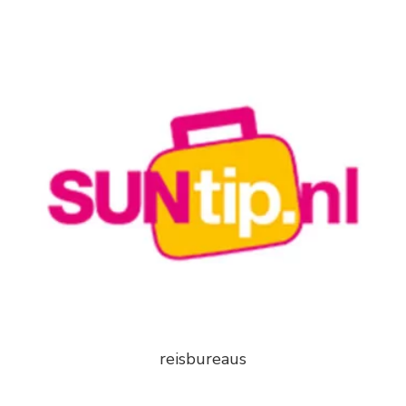
reisbureaus