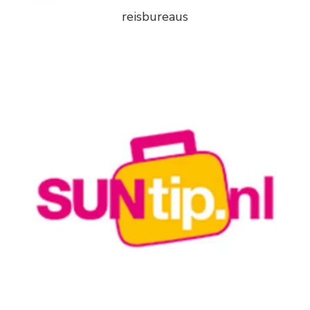
reisbureaus