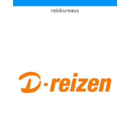
reisbureaus