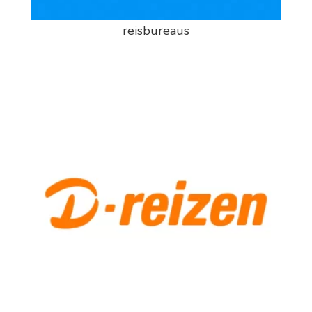
reisbureaus