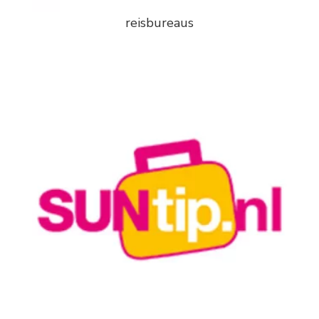
reisbureaus