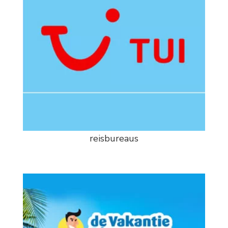
reisbureaus