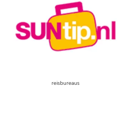
reisbureaus