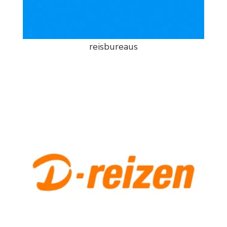
reisbureaus