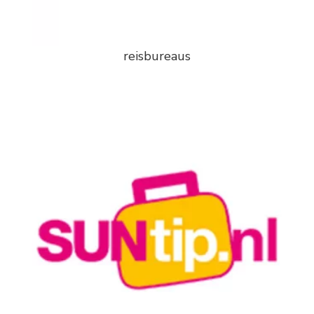
reisbureaus