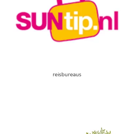
reisbureaus