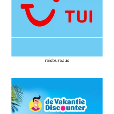
reisbureaus