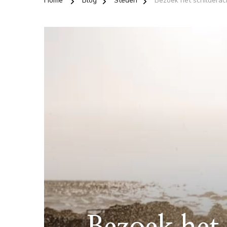
Home
Blog
Steden
Bezoek het schilderac