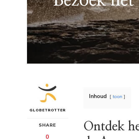
Bezoek het 
Inhoud
toon
GLOBETROTTER
Ontdek he
SHARE
0