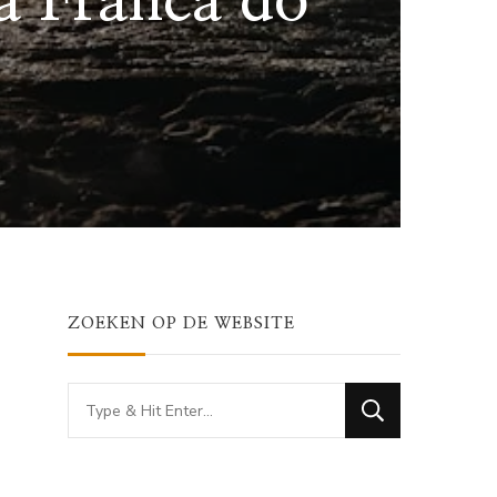
la Franca do
ZOEKEN OP DE WEBSITE
Looking
for
Something?