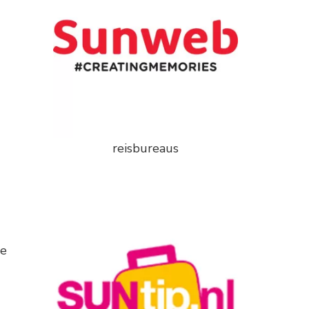
reisbureaus
de