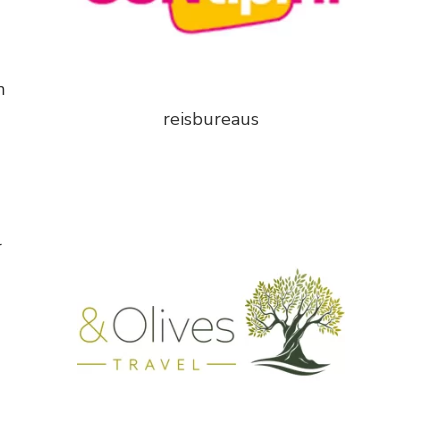
n
reisbureaus
r