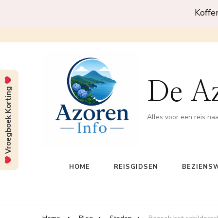
Koffe
De A
Vroegboek Korting
Alles voor een reis na
HOME
REISGIDSEN
BEZIENS