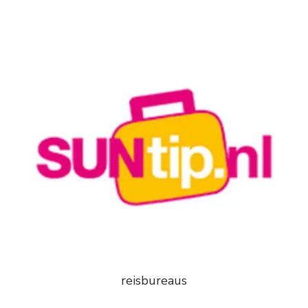
reisbureaus