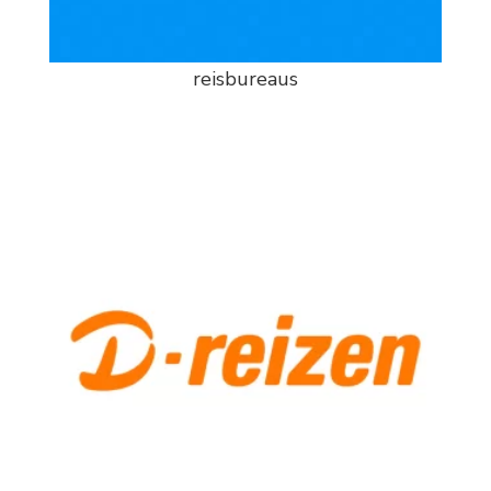
reisbureaus