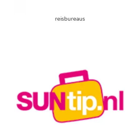
reisbureaus