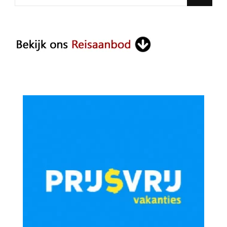
for
Something?