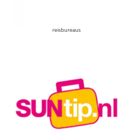
reisbureaus