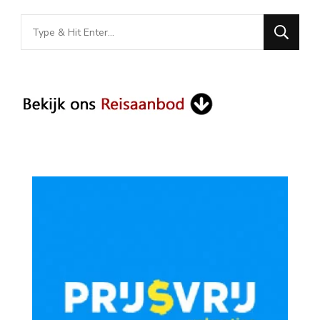
Looking
for
Something?