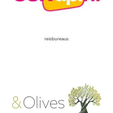
reisbureaus