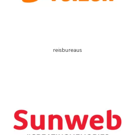
reisbureaus