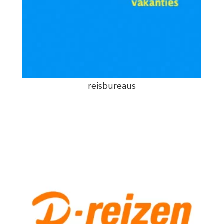
reisbureaus