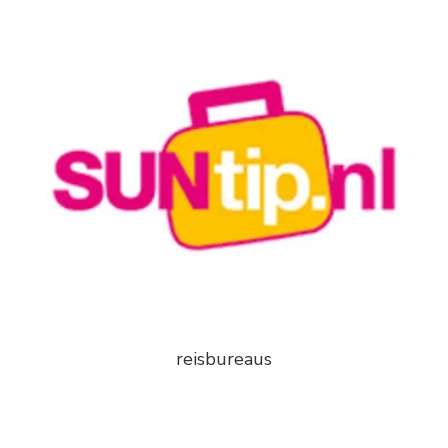
reisbureaus