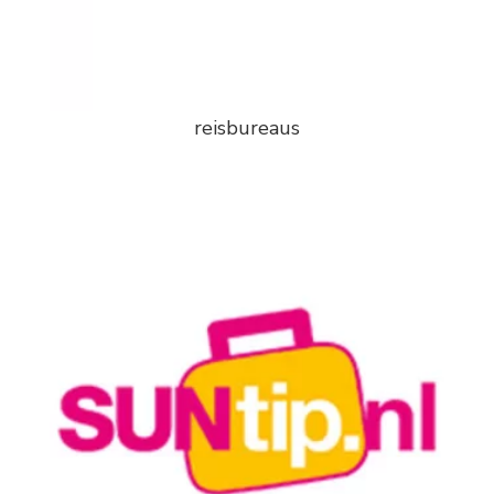
reisbureaus