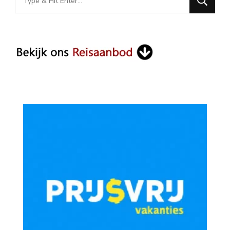
for
Something?