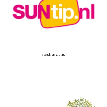
reisbureaus