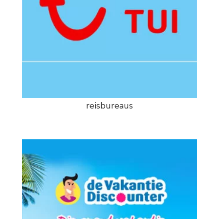
reisbureaus