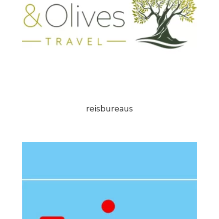
reisbureaus