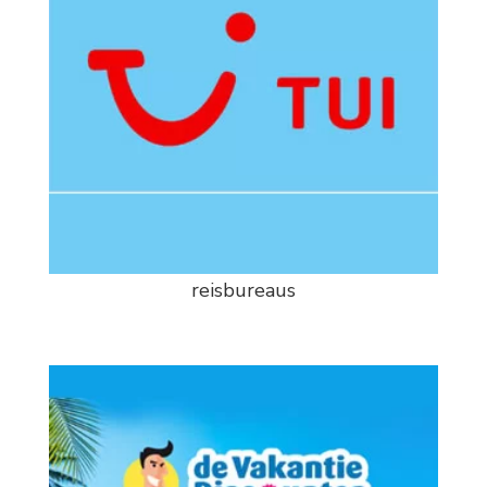
reisbureaus