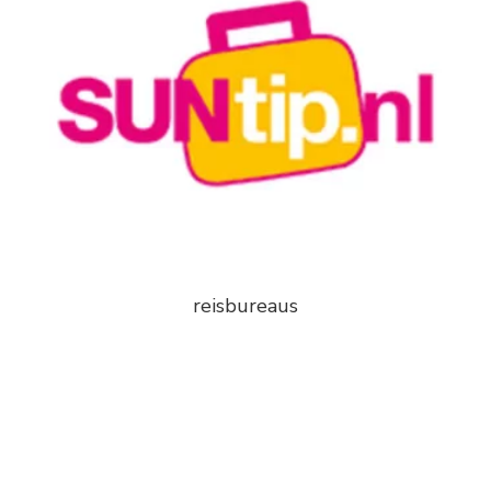
reisbureaus