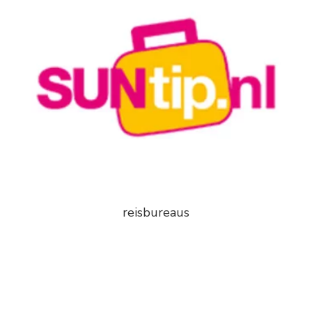
reisbureaus