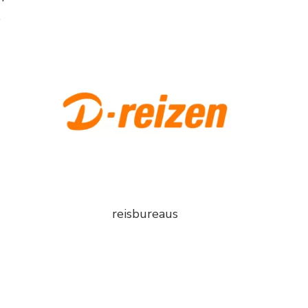
e
reisbureaus