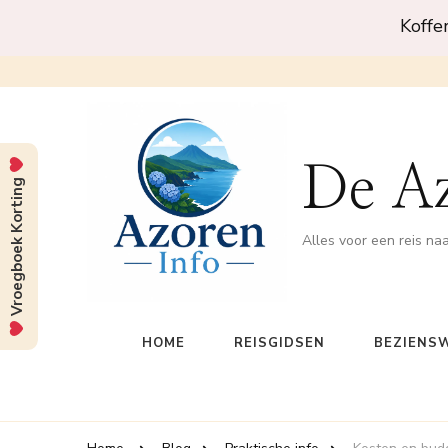
Koffe
De A
Vroegboek Korting
Alles voor een reis na
HOME
REISGIDSEN
BEZIENS