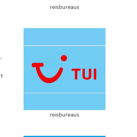
reisbureaus
,
rt
reisbureaus