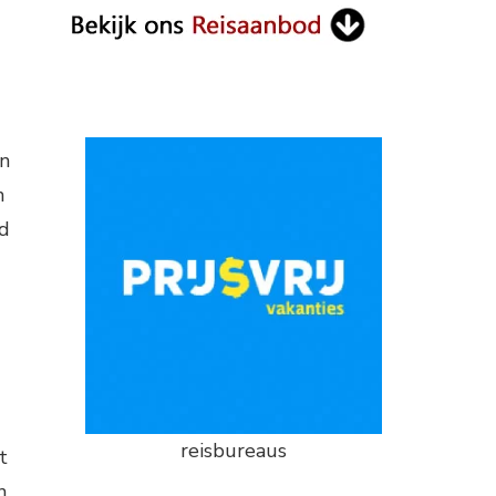
en
n
id
reisbureaus
t
n