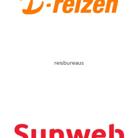
reisbureaus