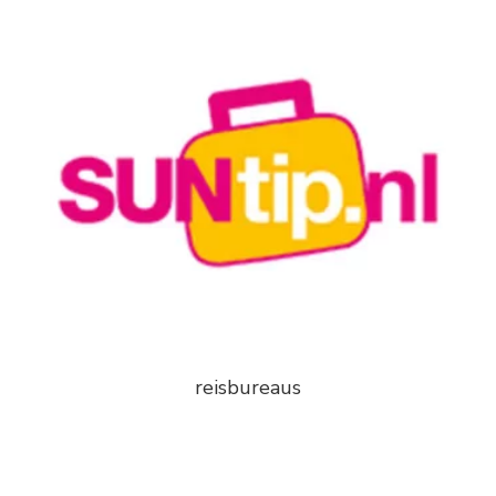
reisbureaus