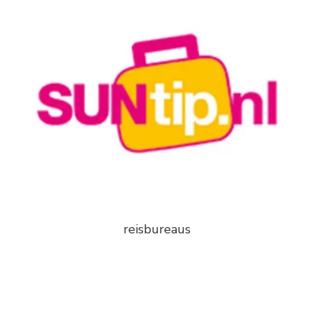
reisbureaus