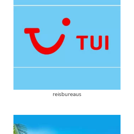
reisbureaus