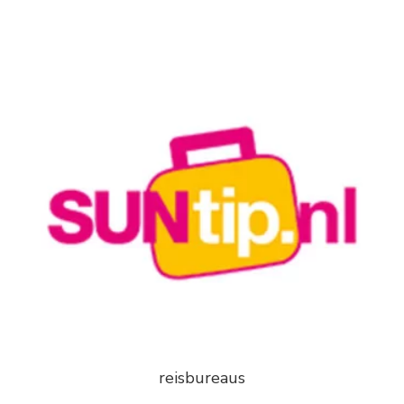
reisbureaus