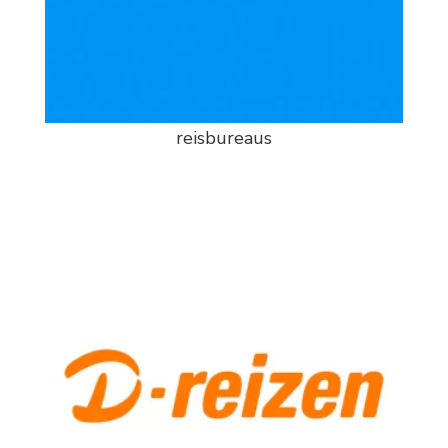
reisbureaus