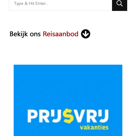
Looking
for
Something?