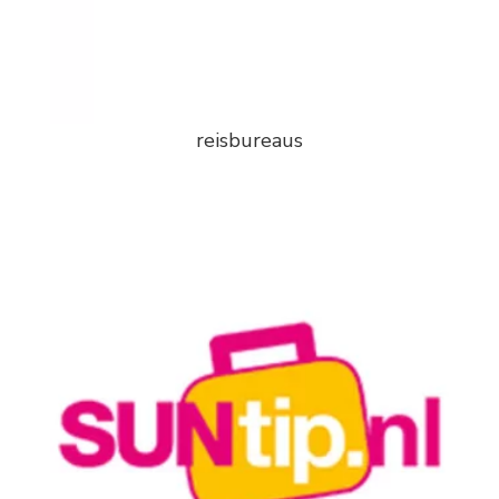
reisbureaus