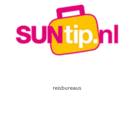
reisbureaus