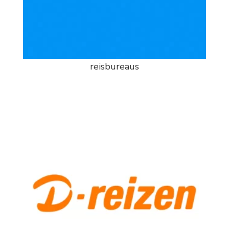
reisbureaus