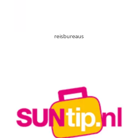
reisbureaus