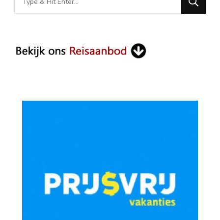
for
Something?