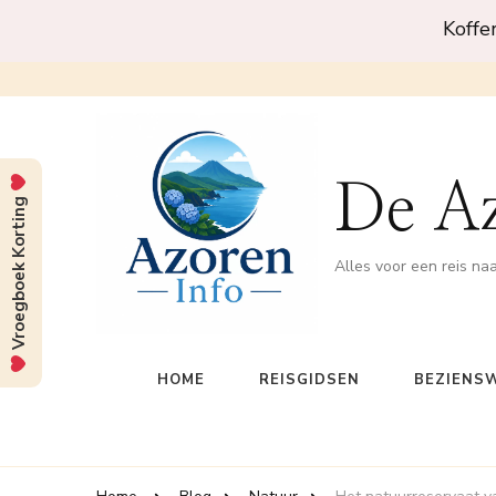
Koffe
De A
Vroegboek Korting
Alles voor een reis na
HOME
REISGIDSEN
BEZIENS