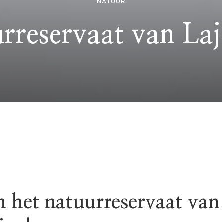
NATUUR
rreservaat van Laj
 het natuurreservaat van