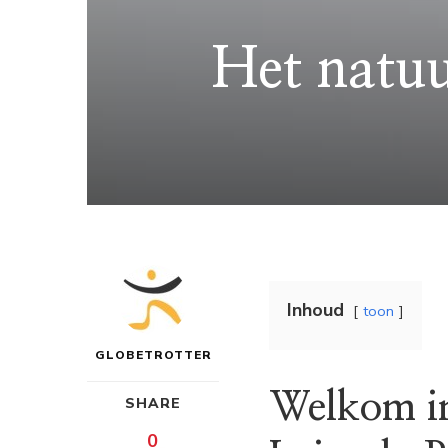
Het natuu
Inhoud
toon
GLOBETROTTER
Welkom in
SHARE
0