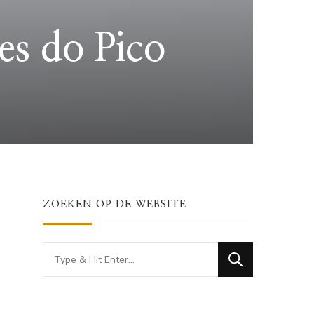
es do Pico
ZOEKEN OP DE WEBSITE
Looking
for
Something?