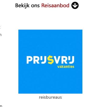
t
n
reisbureaus
an