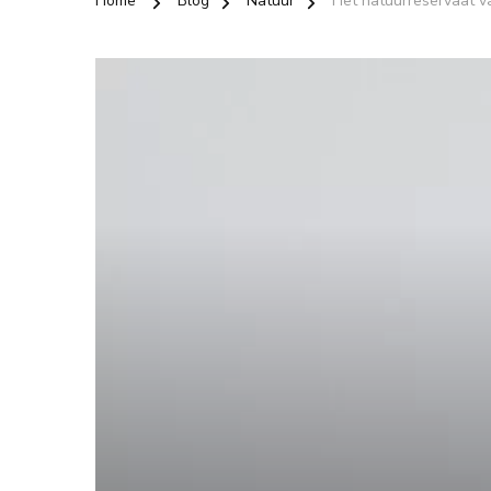
Home
Blog
Natuur
Het natuurreservaat v