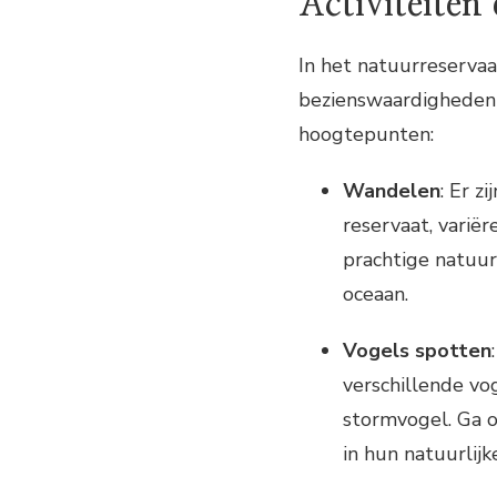
Activiteiten
In het natuurreservaat
bezienswaardigheden d
hoogtepunten:
Wandelen
: Er z
reservaat, varië
prachtige natuur
oceaan.
Vogels spotten
verschillende vo
stormvogel. Ga o
in hun natuurlijk