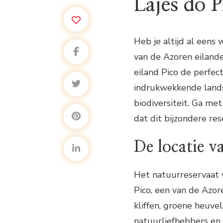
Lajes do P
Heb je altijd al eens
van de Azoren eilande
eiland Pico de perfec
indrukwekkende land
biodiversiteit. Ga me
dat dit bijzondere res
De locatie v
Het natuurreservaat v
Pico, een van de Azor
kliffen, groene heuvel
natuurliefhebbers en