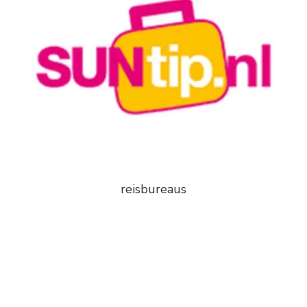
reisbureaus