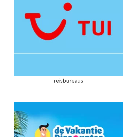
reisbureaus