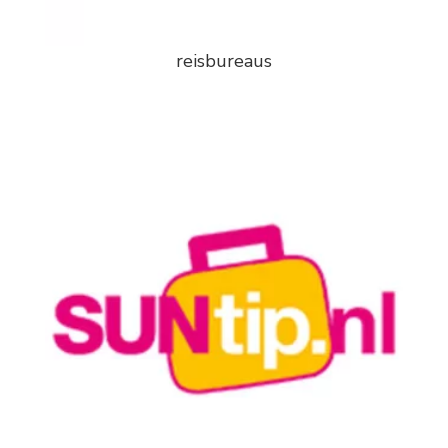
reisbureaus