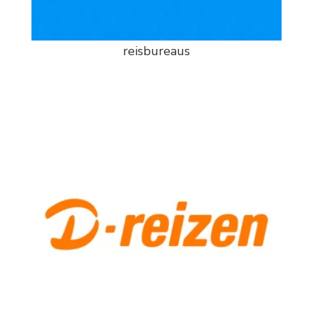
reisbureaus